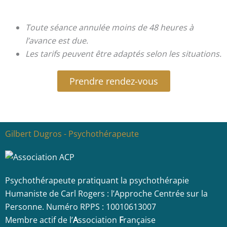
Toute séance annulée moins de 48 heures à
l’avance est due.
Les tarifs peuvent être adaptés selon les situations.
Prendre rendez-vous
Gilbert Dugros - Psychothérapeute
Psychothérapeute pratiquant la psychothérapie
Humaniste de Carl Rogers : l’Approche Centrée sur la
Personne. Numéro RPPS : 10010613007
Membre actif de l’
A
ssociation
F
rançaise