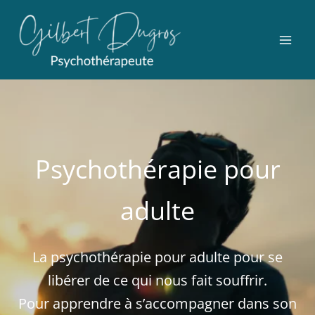
Aller
au
contenu
Psychothérapie pour
adulte
La psychothérapie pour adulte pour se
libérer de ce qui nous fait souffrir.
Pour apprendre à s’accompagner dans son